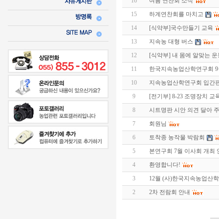
16
여름 연찬회 소식
15
하계연찬회를 마치고
14
[식약부]국수만들기 교육
13
지속농 대형 버스
12
[식약부] 내 몸에 알맞는 
11
한국지속농업산학연구회 9
10
지속농업산학연구회 입간
9
[전기부] 8-23 조명장치 교
8
시트명판 시안 의견 달아 주세요
7
회원님
6
토착종 농작물 박람회
5
본연구회 7월 이사회 개최
4
환영합니다!
3
12월 (사)한국지속농업산
2
2차 전람회 안내